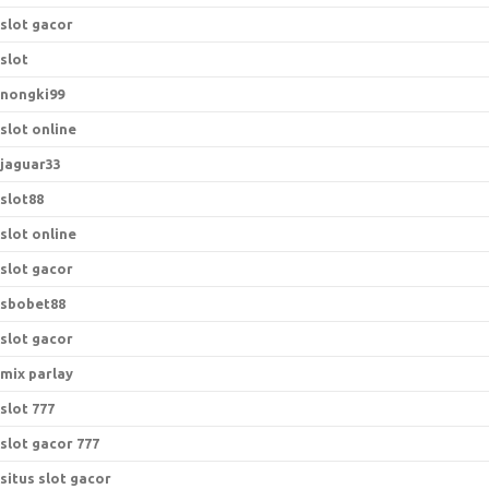
slot gacor
slot
nongki99
slot online
jaguar33
slot88
slot online
slot gacor
sbobet88
slot gacor
mix parlay
slot 777
slot gacor 777
situs slot gacor