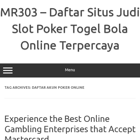
Skip
to
MR303 – Daftar Situs Judi
content
Slot Poker Togel Bola
Online Terpercaya
Menu
TAG ARCHIVES:
DAFTAR AKUN POKER ONLINE
Experience the Best Online
Gambling Enterprises that Accept
Mastercard