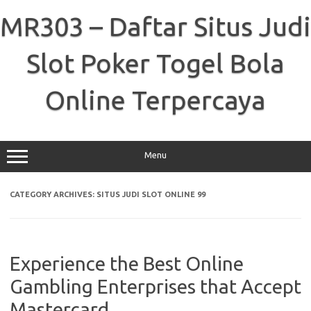
Skip
to
MR303 – Daftar Situs Judi
content
Slot Poker Togel Bola
Online Terpercaya
Menu
CATEGORY ARCHIVES:
SITUS JUDI SLOT ONLINE 99
Experience the Best Online
Gambling Enterprises that Accept
Mastercard