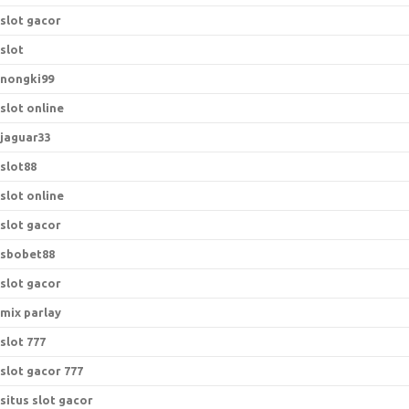
slot gacor
slot
nongki99
slot online
jaguar33
slot88
slot online
slot gacor
sbobet88
slot gacor
mix parlay
slot 777
slot gacor 777
situs slot gacor