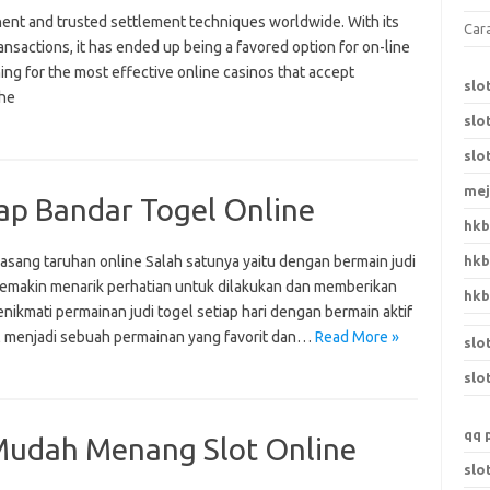
ent and trusted settlement techniques worldwide. With its
Car
nsactions, it has ended up being a favored option for on-line
hing for the most effective online casinos that accept
slo
the
slo
slo
mej
kap Bandar Togel Online
hk
sang taruhan online Salah satunya yaitu dengan bermain judi
hk
 semakin menarik perhatian untuk dilakukan dan memberikan
hk
ikmati permainan judi togel setiap hari dengan bermain aktif
el menjadi sebuah permainan yang favorit dan…
Read More »
slo
slo
qq 
Mudah Menang Slot Online
slo