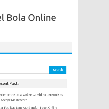
el Bola Online
rch
ecent Posts
erience the Best Online Gambling Enterprises
t Accept Mastercard
ar Fasilitas Lengkap Bandar Togel Online