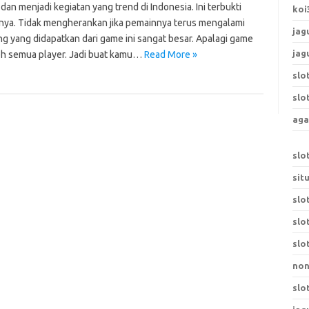
dan menjadi kegiatan yang trend di Indonesia. Ini terbukti
koi
rinya. Tidak mengherankan jika pemainnya terus mengalami
jag
 yang didapatkan dari game ini sangat besar. Apalagi game
jag
eh semua player. Jadi buat kamu…
Read More »
slo
slo
aga
slo
sit
slo
slo
slo
non
slo