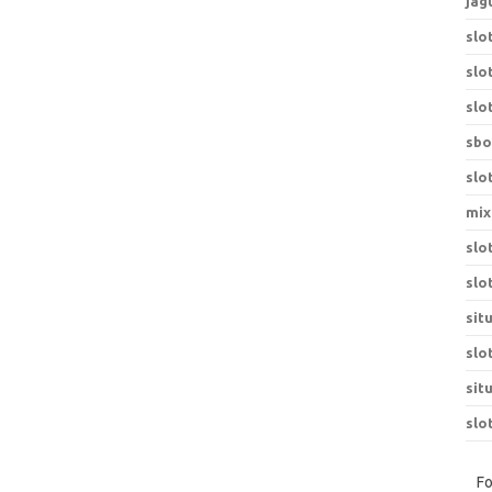
jag
slo
slo
slo
sbo
slo
mix
slo
slo
sit
slo
sit
slo
Fo