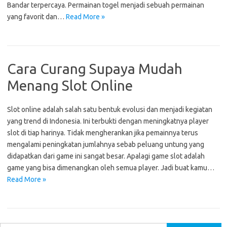
Bandar terpercaya. Permainan togel menjadi sebuah permainan
yang favorit dan…
Read More »
Cara Curang Supaya Mudah
Menang Slot Online
Slot online adalah salah satu bentuk evolusi dan menjadi kegiatan
yang trend di Indonesia. Ini terbukti dengan meningkatnya player
slot di tiap harinya. Tidak mengherankan jika pemainnya terus
mengalami peningkatan jumlahnya sebab peluang untung yang
didapatkan dari game ini sangat besar. Apalagi game slot adalah
game yang bisa dimenangkan oleh semua player. Jadi buat kamu…
Read More »