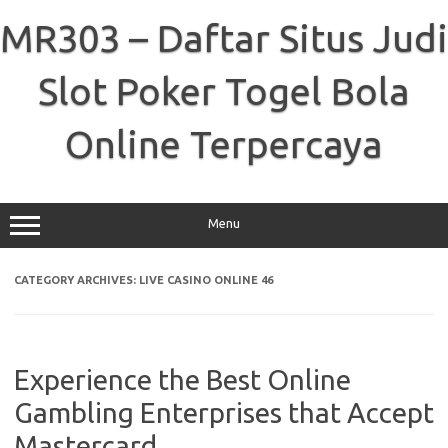
Skip
to
MR303 – Daftar Situs Judi
content
Slot Poker Togel Bola
Online Terpercaya
Menu
CATEGORY ARCHIVES:
LIVE CASINO ONLINE 46
Experience the Best Online
Gambling Enterprises that Accept
Mastercard