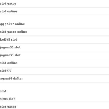
slot gacor
slot online
qq poker online
slot gacor online
koi365 slot
jaguar33 slot
jaguar33 slot
slot online
slot777
agam99 daftar
slot
situs slot
slot gacor