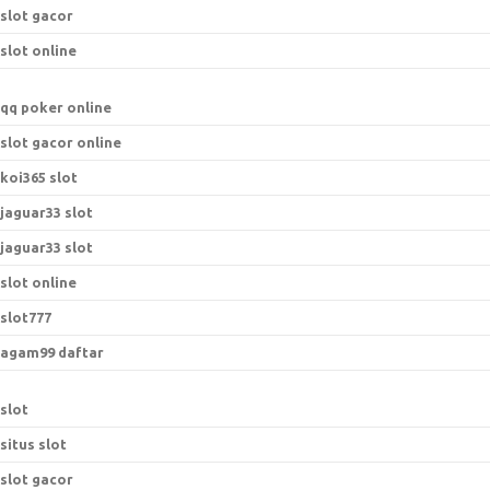
slot gacor
slot online
qq poker online
slot gacor online
koi365 slot
jaguar33 slot
jaguar33 slot
slot online
slot777
agam99 daftar
slot
situs slot
slot gacor