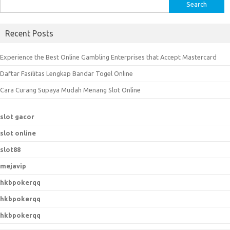
S
e
a
Recent Posts
r
c
Experience the Best Online Gambling Enterprises that Accept Mastercard
h
Daftar Fasilitas Lengkap Bandar Togel Online
f
o
Cara Curang Supaya Mudah Menang Slot Online
r
:
slot gacor
slot online
slot88
mejavip
hkbpokerqq
hkbpokerqq
hkbpokerqq