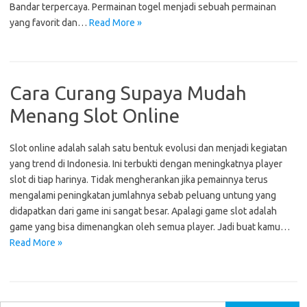
Bandar terpercaya. Permainan togel menjadi sebuah permainan
yang favorit dan…
Read More »
Cara Curang Supaya Mudah
Menang Slot Online
Slot online adalah salah satu bentuk evolusi dan menjadi kegiatan
yang trend di Indonesia. Ini terbukti dengan meningkatnya player
slot di tiap harinya. Tidak mengherankan jika pemainnya terus
mengalami peningkatan jumlahnya sebab peluang untung yang
didapatkan dari game ini sangat besar. Apalagi game slot adalah
game yang bisa dimenangkan oleh semua player. Jadi buat kamu…
Read More »