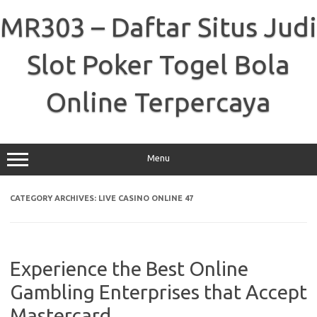
Skip
to
MR303 – Daftar Situs Judi
content
Slot Poker Togel Bola
Online Terpercaya
Menu
CATEGORY ARCHIVES:
LIVE CASINO ONLINE 47
Experience the Best Online
Gambling Enterprises that Accept
Mastercard