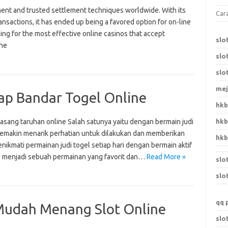
ent and trusted settlement techniques worldwide. With its
Car
nsactions, it has ended up being a favored option for on-line
hing for the most effective online casinos that accept
slo
the
slo
slo
mej
kap Bandar Togel Online
hk
sang taruhan online Salah satunya yaitu dengan bermain judi
hk
 semakin menarik perhatian untuk dilakukan dan memberikan
hk
ikmati permainan judi togel setiap hari dengan bermain aktif
el menjadi sebuah permainan yang favorit dan…
Read More »
slo
slo
qq 
Mudah Menang Slot Online
slo