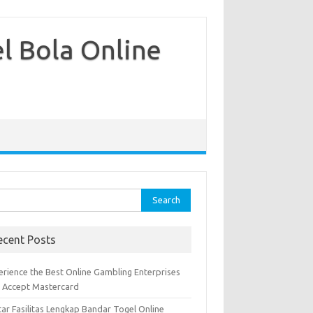
el Bola Online
rch
ecent Posts
erience the Best Online Gambling Enterprises
t Accept Mastercard
ar Fasilitas Lengkap Bandar Togel Online