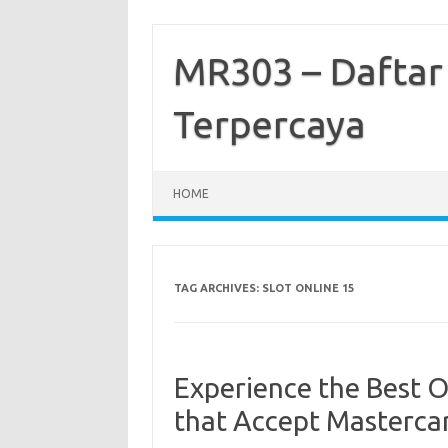
Skip
to
content
MR303 – Daftar 
Terpercaya
HOME
TAG ARCHIVES:
SLOT ONLINE 15
Experience the Best O
that Accept Masterca