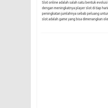
Slot online adalah salah satu bentuk evolusi 
dengan meningkatnya player slot di tiap ha
peningkatan jumlahnya sebab peluang untung
slot adalah game yang bisa dimenangkan ol