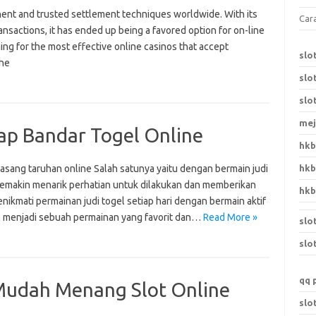
ent and trusted settlement techniques worldwide. With its
Car
nsactions, it has ended up being a favored option for on-line
hing for the most effective online casinos that accept
slo
the
slo
slo
mej
kap Bandar Togel Online
hk
sang taruhan online Salah satunya yaitu dengan bermain judi
hk
 semakin menarik perhatian untuk dilakukan dan memberikan
hk
ikmati permainan judi togel setiap hari dengan bermain aktif
el menjadi sebuah permainan yang favorit dan…
Read More »
slo
slo
qq 
Mudah Menang Slot Online
slo