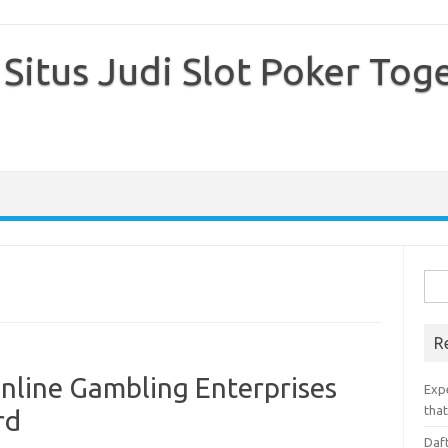
Situs Judi Slot Poker Tog
Sea
for:
R
nline Gambling Enterprises
Exp
tha
rd
Daft