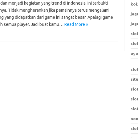
dan menjadi kegiatan yang trend di Indonesia. Ini terbukti
koi
rinya. Tidak mengherankan jika pemainnya terus mengalami
jag
 yang didapatkan dari game ini sangat besar. Apalagi game
jag
eh semua player. Jadi buat kamu…
Read More »
slo
slo
aga
slo
sit
slo
slo
slo
non
slo