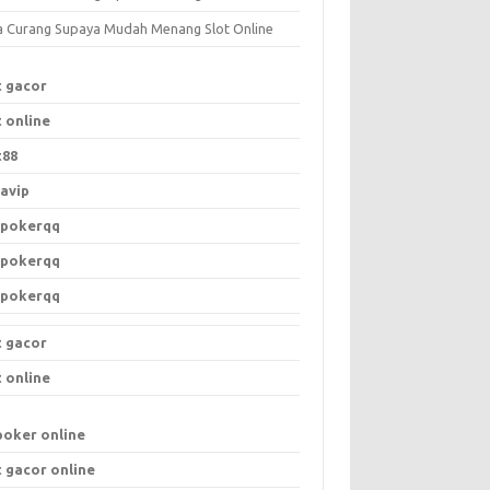
a Curang Supaya Mudah Menang Slot Online
t gacor
t online
t88
avip
bpokerqq
bpokerqq
bpokerqq
t gacor
t online
poker online
t gacor online