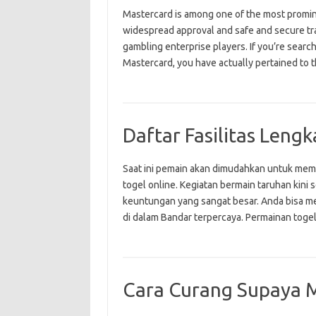
Mastercard is among one of the most promin
widespread approval and safe and secure tra
gambling enterprise players. If you’re searc
Mastercard, you have actually pertained to 
Daftar Fasilitas Leng
Saat ini pemain akan dimudahkan untuk mema
togel online. Kegiatan bermain taruhan kini
keuntungan yang sangat besar. Anda bisa men
di dalam Bandar terpercaya. Permainan tog
Cara Curang Supaya 