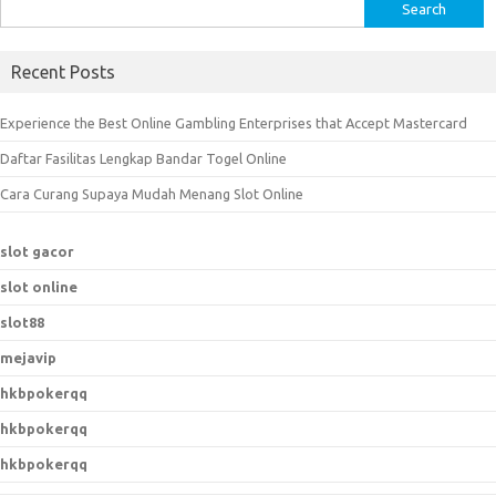
S
e
a
Recent Posts
r
c
Experience the Best Online Gambling Enterprises that Accept Mastercard
h
Daftar Fasilitas Lengkap Bandar Togel Online
f
o
Cara Curang Supaya Mudah Menang Slot Online
r
:
slot gacor
slot online
slot88
mejavip
hkbpokerqq
hkbpokerqq
hkbpokerqq