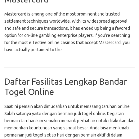
Mastercard is among one of the most prominent and trusted
settlement techniques worldwide. With its widespread approval
and safe and secure transactions, it has ended up being a favored
option for on-line gambling enterprise players. If you’re searching
for the most effective online casinos that accept Mastercard, you
have actually pertained to the
Daftar Fasilitas Lengkap Bandar
Togel Online
Saat ini pemain akan dimudahkan untuk memasang taruhan online
Salah satunya yaitu dengan bermain judi togel online. Kegiatan
bermain taruhan kini semakin menarik perhatian untuk dilakukan dan
memberikan keuntungan yang sangat besar. Anda bisa menikmati
permainan judi togel setiap hari dengan bermain aktif di dalam