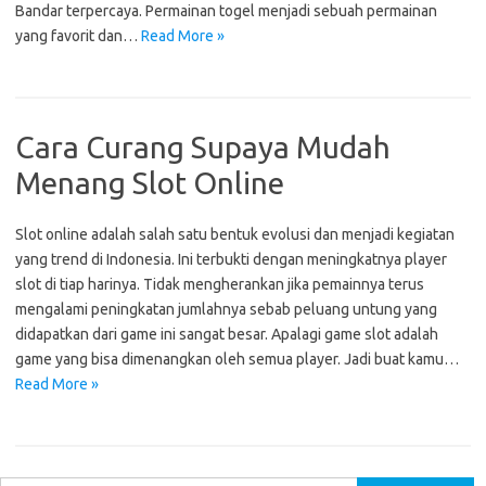
Bandar terpercaya. Permainan togel menjadi sebuah permainan
yang favorit dan…
Read More »
Cara Curang Supaya Mudah
Menang Slot Online
Slot online adalah salah satu bentuk evolusi dan menjadi kegiatan
yang trend di Indonesia. Ini terbukti dengan meningkatnya player
slot di tiap harinya. Tidak mengherankan jika pemainnya terus
mengalami peningkatan jumlahnya sebab peluang untung yang
didapatkan dari game ini sangat besar. Apalagi game slot adalah
game yang bisa dimenangkan oleh semua player. Jadi buat kamu…
Read More »