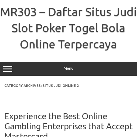
Skip
to
MR303 – Daftar Situs Judi
content
Slot Poker Togel Bola
Online Terpercaya
Menu
CATEGORY ARCHIVES:
SITUS JUDI ONLINE 2
Experience the Best Online
Gambling Enterprises that Accept
Mastercard