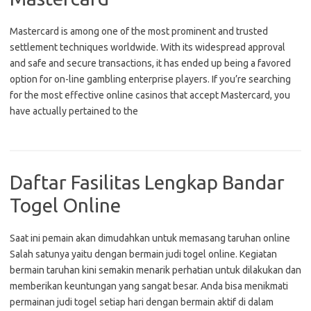
Mastercard is among one of the most prominent and trusted
settlement techniques worldwide. With its widespread approval
and safe and secure transactions, it has ended up being a favored
option for on-line gambling enterprise players. If you’re searching
for the most effective online casinos that accept Mastercard, you
have actually pertained to the
Daftar Fasilitas Lengkap Bandar
Togel Online
Saat ini pemain akan dimudahkan untuk memasang taruhan online
Salah satunya yaitu dengan bermain judi togel online. Kegiatan
bermain taruhan kini semakin menarik perhatian untuk dilakukan dan
memberikan keuntungan yang sangat besar. Anda bisa menikmati
permainan judi togel setiap hari dengan bermain aktif di dalam