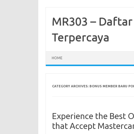
Skip
to
content
MR303 – Daftar 
Terpercaya
HOME
CATEGORY ARCHIVES:
BONUS MEMBER BARU PO
Experience the Best O
that Accept Masterca