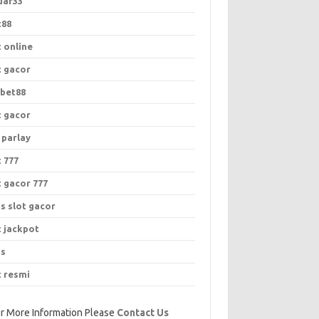
uar33
t88
t online
t gacor
bet88
t gacor
 parlay
t 777
t gacor 777
us slot gacor
t jackpot
us
t resmi
r More Information Please
Contact Us