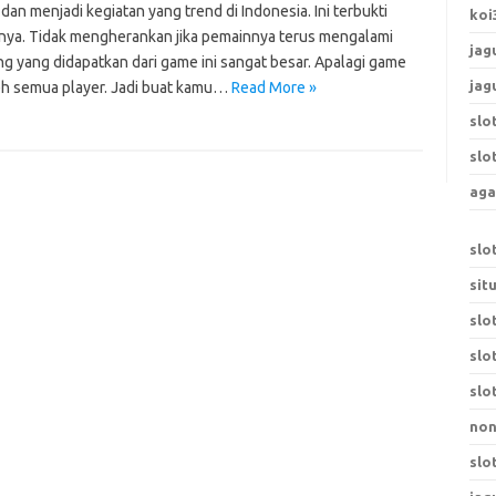
dan menjadi kegiatan yang trend di Indonesia. Ini terbukti
koi
rinya. Tidak mengherankan jika pemainnya terus mengalami
jag
 yang didapatkan dari game ini sangat besar. Apalagi game
jag
eh semua player. Jadi buat kamu…
Read More »
slo
slo
aga
slo
sit
slo
slo
slo
non
slo