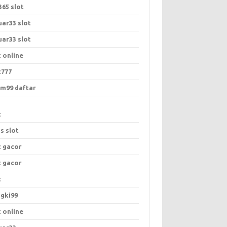
365 slot
uar33 slot
uar33 slot
t online
t777
m99 daftar
t
us slot
t gacor
t gacor
t
gki99
t online