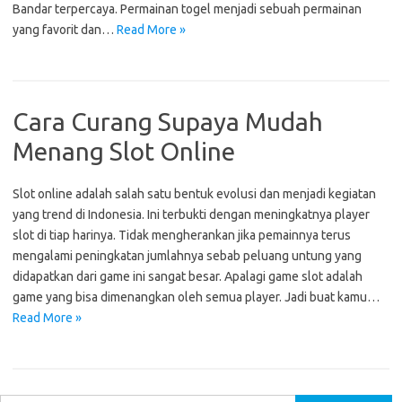
Bandar terpercaya. Permainan togel menjadi sebuah permainan
yang favorit dan…
Read More »
Cara Curang Supaya Mudah
Menang Slot Online
Slot online adalah salah satu bentuk evolusi dan menjadi kegiatan
yang trend di Indonesia. Ini terbukti dengan meningkatnya player
slot di tiap harinya. Tidak mengherankan jika pemainnya terus
mengalami peningkatan jumlahnya sebab peluang untung yang
didapatkan dari game ini sangat besar. Apalagi game slot adalah
game yang bisa dimenangkan oleh semua player. Jadi buat kamu…
Read More »