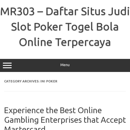
Skip
to
MR303 – Daftar Situs Judi
content
Slot Poker Togel Bola
Online Terpercaya
Menu
CATEGORY ARCHIVES:
INI POKER
Experience the Best Online
Gambling Enterprises that Accept
Mastercard