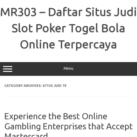
Skip
to
MR303 – Daftar Situs Judi
content
Slot Poker Togel Bola
Online Terpercaya
Menu
CATEGORY ARCHIVES:
SITUS JUDI 79
Experience the Best Online
Gambling Enterprises that Accept
Mastercard