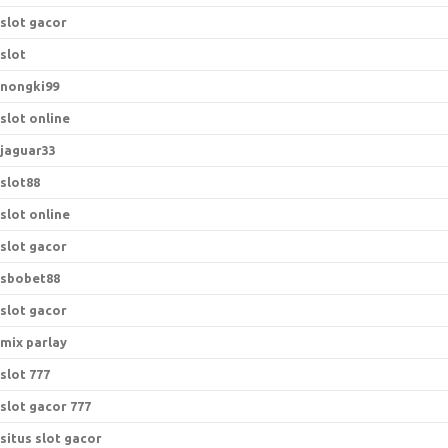
slot gacor
slot
nongki99
slot online
jaguar33
slot88
slot online
slot gacor
sbobet88
slot gacor
mix parlay
slot 777
slot gacor 777
situs slot gacor