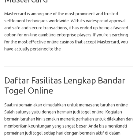
Mastercard is among one of the most prominent and trusted
settlement techniques worldwide. With its widespread approval
and safe and secure transactions, it has ended up being a favored
option for on-line gambling enterprise players. If you’re searching
for the most effective online casinos that accept Mastercard, you
have actually pertained to the
Daftar Fasilitas Lengkap Bandar
Togel Online
Saat ini pemain akan dimudahkan untuk memasang taruhan online
Salah satunya yaitu dengan bermain judi togel online. Kegiatan
bermain taruhan kini semakin menarik perhatian untuk dilakukan dan
memberikan keuntungan yang sangat besar. Anda bisa menikmati
permainan judi togel setiap hari dengan bermain aktif di dalam