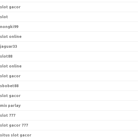
slot gacor
slot
nongki99
slot online
jaguar33
slot88
slot online
slot gacor
sbobet88
slot gacor
mix parlay
slot 777
slot gacor 777
situs slot gacor