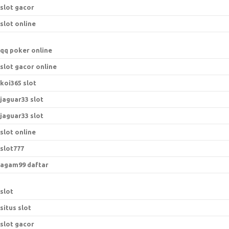
slot gacor
slot online
qq poker online
slot gacor online
koi365 slot
jaguar33 slot
jaguar33 slot
slot online
slot777
agam99 daftar
slot
situs slot
slot gacor