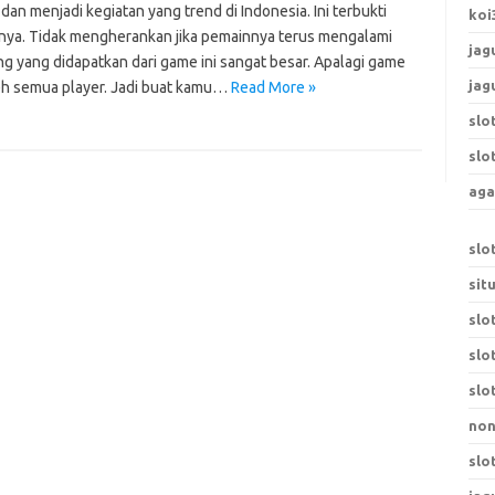
dan menjadi kegiatan yang trend di Indonesia. Ini terbukti
koi
rinya. Tidak mengherankan jika pemainnya terus mengalami
jag
 yang didapatkan dari game ini sangat besar. Apalagi game
jag
eh semua player. Jadi buat kamu…
Read More »
slo
slo
aga
slo
sit
slo
slo
slo
non
slo