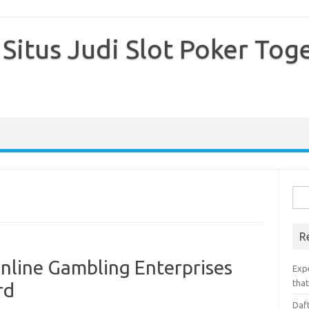
Situs Judi Slot Poker Tog
Sea
for:
R
nline Gambling Enterprises
Exp
tha
rd
Daft