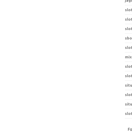
jag
slo
slo
slo
sbo
slo
mix
slo
slo
sit
slo
sit
slo
Fo