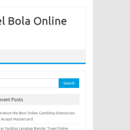
el Bola Online
rch
ecent Posts
erience the Best Online Gambling Enterprises
t Accept Mastercard
ar Fasilitas Lengkap Bandar Togel Online