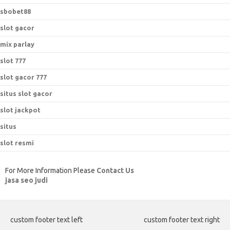
sbobet88
slot gacor
mix parlay
slot 777
slot gacor 777
situs slot gacor
slot jackpot
situs
slot resmi
For More Information Please
Contact Us
jasa seo judi
custom footer text left
custom footer text right