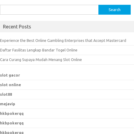
S
e
a
Recent Posts
r
c
Experience the Best Online Gambling Enterprises that Accept Mastercard
h
Daftar Fasilitas Lengkap Bandar Togel Online
f
o
Cara Curang Supaya Mudah Menang Slot Online
r
:
slot gacor
slot online
slot88
mejavip
hkbpokerqq
hkbpokerqq
hkbpokerqq