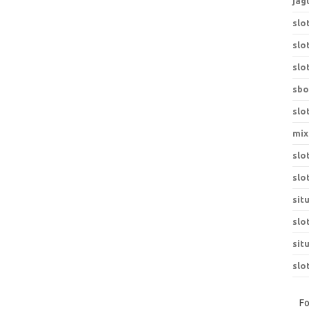
jag
slo
slo
slo
sbo
slo
mix
slo
slo
sit
slo
sit
slo
Fo