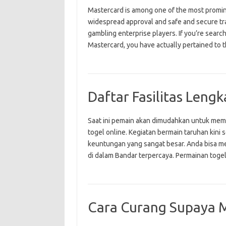
Mastercard is among one of the most promin
widespread approval and safe and secure tra
gambling enterprise players. If you’re searc
Mastercard, you have actually pertained to 
Daftar Fasilitas Leng
Saat ini pemain akan dimudahkan untuk mema
togel online. Kegiatan bermain taruhan kini
keuntungan yang sangat besar. Anda bisa men
di dalam Bandar terpercaya. Permainan tog
Cara Curang Supaya 