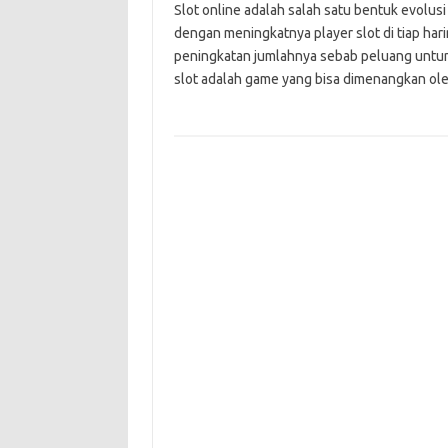
Slot online adalah salah satu bentuk evolusi 
dengan meningkatnya player slot di tiap ha
peningkatan jumlahnya sebab peluang untung
slot adalah game yang bisa dimenangkan ol