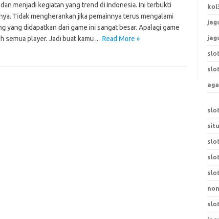
dan menjadi kegiatan yang trend di Indonesia. Ini terbukti
koi
rinya. Tidak mengherankan jika pemainnya terus mengalami
jag
 yang didapatkan dari game ini sangat besar. Apalagi game
jag
eh semua player. Jadi buat kamu…
Read More »
slo
slo
aga
slo
sit
slo
slo
slo
non
slo