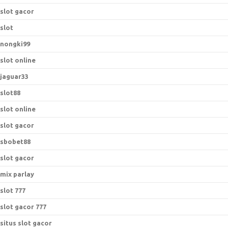
slot gacor
slot
nongki99
slot online
jaguar33
slot88
slot online
slot gacor
sbobet88
slot gacor
mix parlay
slot 777
slot gacor 777
situs slot gacor