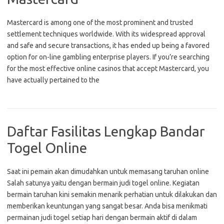
Mastercard is among one of the most prominent and trusted
settlement techniques worldwide. With its widespread approval
and safe and secure transactions, it has ended up being a favored
option for on-line gambling enterprise players. If you’re searching
for the most effective online casinos that accept Mastercard, you
have actually pertained to the
Daftar Fasilitas Lengkap Bandar
Togel Online
Saat ini pemain akan dimudahkan untuk memasang taruhan online
Salah satunya yaitu dengan bermain judi togel online. Kegiatan
bermain taruhan kini semakin menarik perhatian untuk dilakukan dan
memberikan keuntungan yang sangat besar. Anda bisa menikmati
permainan judi togel setiap hari dengan bermain aktif di dalam