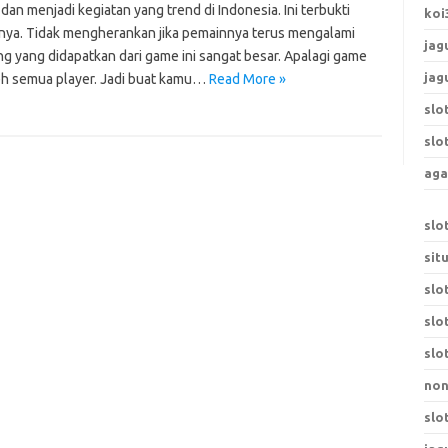
dan menjadi kegiatan yang trend di Indonesia. Ini terbukti
koi
rinya. Tidak mengherankan jika pemainnya terus mengalami
jag
 yang didapatkan dari game ini sangat besar. Apalagi game
jag
eh semua player. Jadi buat kamu…
Read More »
slo
slo
aga
slo
sit
slo
slo
slo
non
slo