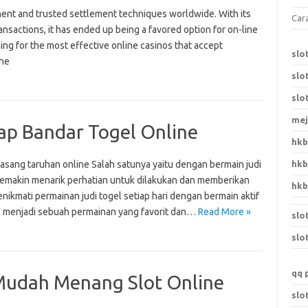
ent and trusted settlement techniques worldwide. With its
Car
nsactions, it has ended up being a favored option for on-line
hing for the most effective online casinos that accept
slo
the
slo
slo
mej
kap Bandar Togel Online
hk
sang taruhan online Salah satunya yaitu dengan bermain judi
hk
 semakin menarik perhatian untuk dilakukan dan memberikan
hk
ikmati permainan judi togel setiap hari dengan bermain aktif
el menjadi sebuah permainan yang favorit dan…
Read More »
slo
slo
qq 
Mudah Menang Slot Online
slo