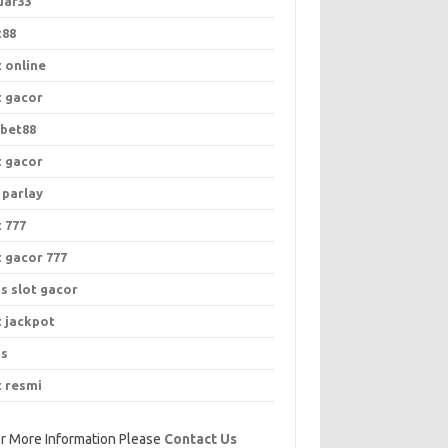
uar33
t88
t online
t gacor
bet88
t gacor
 parlay
t 777
t gacor 777
us slot gacor
t jackpot
us
t resmi
r More Information Please
Contact Us