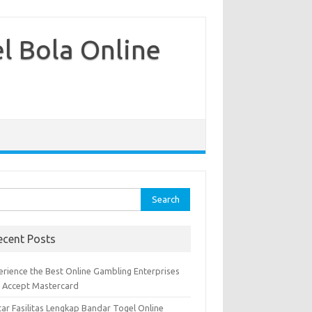
el Bola Online
rch
ecent Posts
erience the Best Online Gambling Enterprises
t Accept Mastercard
ar Fasilitas Lengkap Bandar Togel Online