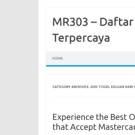
Skip
to
content
MR303 – Daftar 
Terpercaya
HOME
CATEGORY ARCHIVES:
JUDI TOGEL KELUAR HARI 
Experience the Best O
that Accept Masterca