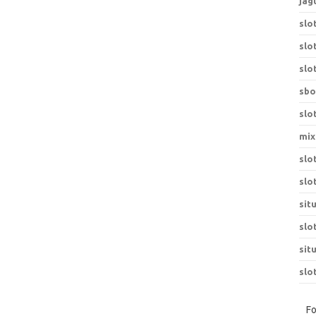
jag
slo
slo
slo
sbo
slo
mix
slo
slo
sit
slo
sit
slo
Fo