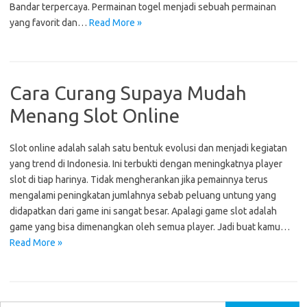
Bandar terpercaya. Permainan togel menjadi sebuah permainan
yang favorit dan…
Read More »
Cara Curang Supaya Mudah
Menang Slot Online
Slot online adalah salah satu bentuk evolusi dan menjadi kegiatan
yang trend di Indonesia. Ini terbukti dengan meningkatnya player
slot di tiap harinya. Tidak mengherankan jika pemainnya terus
mengalami peningkatan jumlahnya sebab peluang untung yang
didapatkan dari game ini sangat besar. Apalagi game slot adalah
game yang bisa dimenangkan oleh semua player. Jadi buat kamu…
Read More »