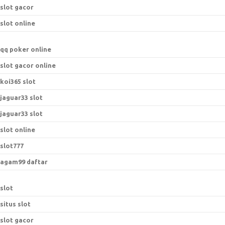
slot gacor
slot online
qq poker online
slot gacor online
koi365 slot
jaguar33 slot
jaguar33 slot
slot online
slot777
agam99 daftar
slot
situs slot
slot gacor