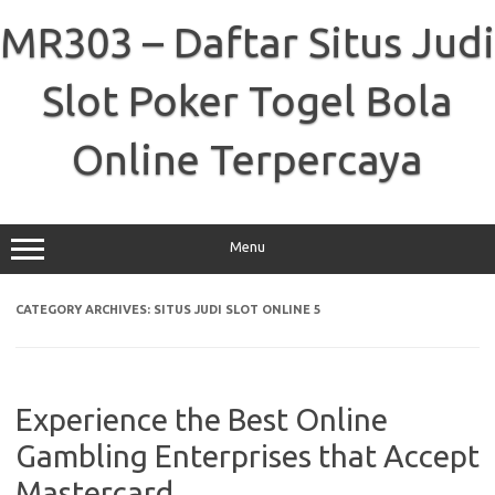
Skip
to
MR303 – Daftar Situs Judi
content
Slot Poker Togel Bola
Online Terpercaya
Menu
CATEGORY ARCHIVES:
SITUS JUDI SLOT ONLINE 5
Experience the Best Online
Gambling Enterprises that Accept
Mastercard