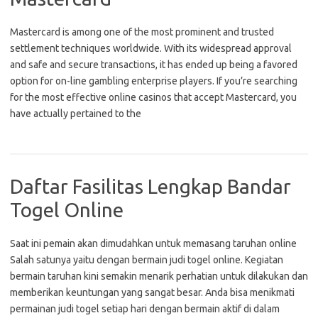
Mastercard is among one of the most prominent and trusted
settlement techniques worldwide. With its widespread approval
and safe and secure transactions, it has ended up being a favored
option for on-line gambling enterprise players. If you’re searching
for the most effective online casinos that accept Mastercard, you
have actually pertained to the
Daftar Fasilitas Lengkap Bandar
Togel Online
Saat ini pemain akan dimudahkan untuk memasang taruhan online
Salah satunya yaitu dengan bermain judi togel online. Kegiatan
bermain taruhan kini semakin menarik perhatian untuk dilakukan dan
memberikan keuntungan yang sangat besar. Anda bisa menikmati
permainan judi togel setiap hari dengan bermain aktif di dalam