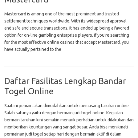
Mastercard is among one of the most prominent and trusted
settlement techniques worldwide. With its widespread approval
and safe and secure transactions, it has ended up being a favored
option for on-line gambling enterprise players. If you’re searching
for the most effective online casinos that accept Mastercard, you
have actually pertained to the
Daftar Fasilitas Lengkap Bandar
Togel Online
Saat ini pemain akan dimudahkan untuk memasang taruhan online
Salah satunya yaitu dengan bermain judi togel online. Kegiatan
bermain taruhan kini semakin menarik perhatian untuk dilakukan dan
memberikan keuntungan yang sangat besar. Anda bisa menikmati
permainan judi togel setiap hari dengan bermain aktif di dalam