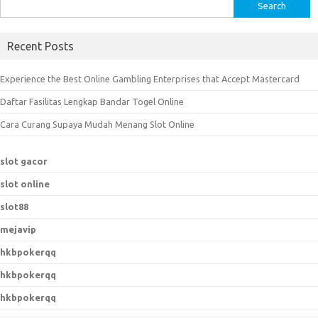
S
e
a
Recent Posts
r
c
Experience the Best Online Gambling Enterprises that Accept Mastercard
h
Daftar Fasilitas Lengkap Bandar Togel Online
f
o
Cara Curang Supaya Mudah Menang Slot Online
r
:
slot gacor
slot online
slot88
mejavip
hkbpokerqq
hkbpokerqq
hkbpokerqq