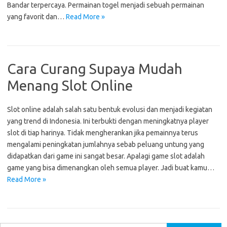
Bandar terpercaya. Permainan togel menjadi sebuah permainan
yang favorit dan…
Read More »
Cara Curang Supaya Mudah
Menang Slot Online
Slot online adalah salah satu bentuk evolusi dan menjadi kegiatan
yang trend di Indonesia. Ini terbukti dengan meningkatnya player
slot di tiap harinya. Tidak mengherankan jika pemainnya terus
mengalami peningkatan jumlahnya sebab peluang untung yang
didapatkan dari game ini sangat besar. Apalagi game slot adalah
game yang bisa dimenangkan oleh semua player. Jadi buat kamu…
Read More »