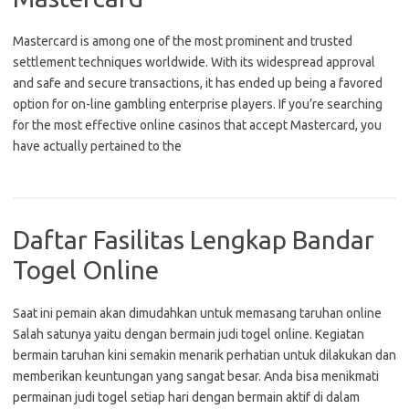
Mastercard is among one of the most prominent and trusted
settlement techniques worldwide. With its widespread approval
and safe and secure transactions, it has ended up being a favored
option for on-line gambling enterprise players. If you’re searching
for the most effective online casinos that accept Mastercard, you
have actually pertained to the
Daftar Fasilitas Lengkap Bandar
Togel Online
Saat ini pemain akan dimudahkan untuk memasang taruhan online
Salah satunya yaitu dengan bermain judi togel online. Kegiatan
bermain taruhan kini semakin menarik perhatian untuk dilakukan dan
memberikan keuntungan yang sangat besar. Anda bisa menikmati
permainan judi togel setiap hari dengan bermain aktif di dalam