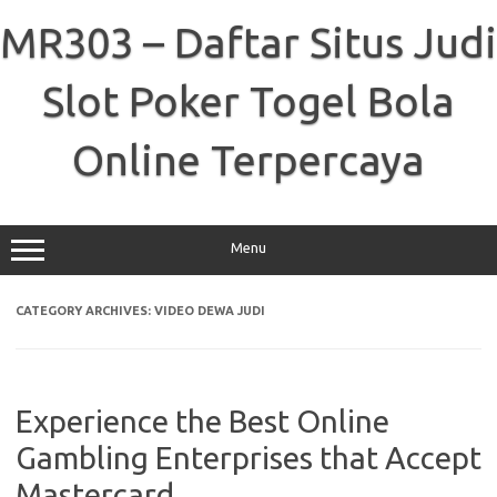
Skip
to
MR303 – Daftar Situs Judi
content
Slot Poker Togel Bola
Online Terpercaya
Menu
CATEGORY ARCHIVES:
VIDEO DEWA JUDI
Experience the Best Online
Gambling Enterprises that Accept
Mastercard