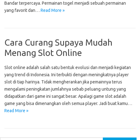
Bandar terpercaya. Permainan togel menjadi sebuah permainan
yang favorit dan…
Read More »
Cara Curang Supaya Mudah
Menang Slot Online
Slot online adalah salah satu bentuk evolusi dan menjadi kegiatan
yang trend di Indonesia. Ini terbukti dengan meningkatnya player
slot di tiap harinya. Tidak mengherankan jika pemainnya terus
mengalami peningkatan jumlahnya sebab peluang untung yang
didapatkan dari game ini sangat besar. Apalagi game slot adalah
game yang bisa dimenangkan oleh semua player. Jadi buat kamu…
Read More »