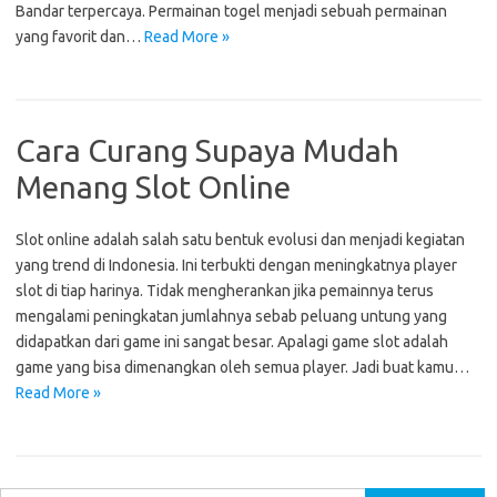
Bandar terpercaya. Permainan togel menjadi sebuah permainan
yang favorit dan…
Read More »
Cara Curang Supaya Mudah
Menang Slot Online
Slot online adalah salah satu bentuk evolusi dan menjadi kegiatan
yang trend di Indonesia. Ini terbukti dengan meningkatnya player
slot di tiap harinya. Tidak mengherankan jika pemainnya terus
mengalami peningkatan jumlahnya sebab peluang untung yang
didapatkan dari game ini sangat besar. Apalagi game slot adalah
game yang bisa dimenangkan oleh semua player. Jadi buat kamu…
Read More »