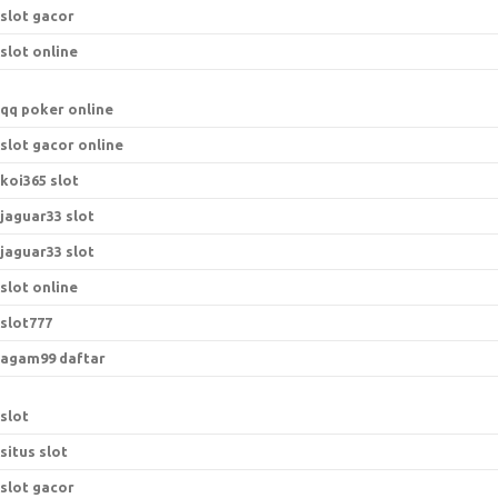
slot gacor
slot online
qq poker online
slot gacor online
koi365 slot
jaguar33 slot
jaguar33 slot
slot online
slot777
agam99 daftar
slot
situs slot
slot gacor