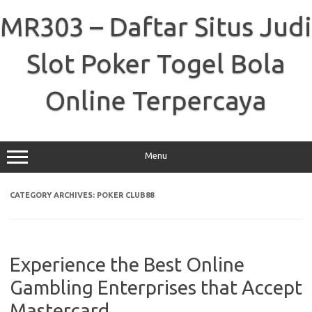
Skip
to
MR303 – Daftar Situs Judi
content
Slot Poker Togel Bola
Online Terpercaya
Menu
CATEGORY ARCHIVES:
POKER CLUB88
Experience the Best Online
Gambling Enterprises that Accept
Mastercard