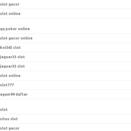
slot gacor
slot online
qq poker online
slot gacor online
koi365 slot
jaguar33 slot
jaguar33 slot
slot online
slot777
agam99 daftar
slot
situs slot
slot gacor