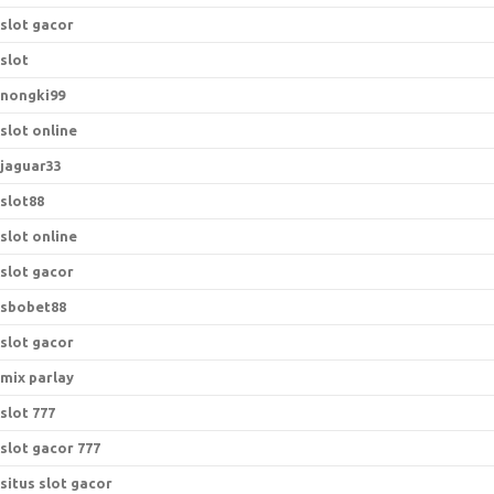
slot gacor
slot
nongki99
slot online
jaguar33
slot88
slot online
slot gacor
sbobet88
slot gacor
mix parlay
slot 777
slot gacor 777
situs slot gacor