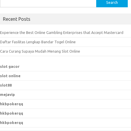
S
e
a
Recent Posts
r
c
Experience the Best Online Gambling Enterprises that Accept Mastercard
h
Daftar Fasilitas Lengkap Bandar Togel Online
f
o
Cara Curang Supaya Mudah Menang Slot Online
r
:
slot gacor
slot online
slot88
mejavip
hkbpokerqq
hkbpokerqq
hkbpokerqq