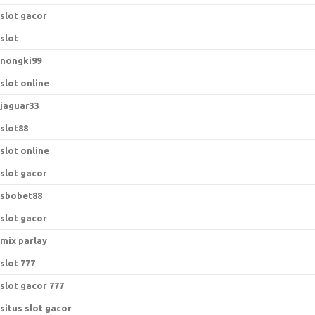
slot gacor
slot
nongki99
slot online
jaguar33
slot88
slot online
slot gacor
sbobet88
slot gacor
mix parlay
slot 777
slot gacor 777
situs slot gacor