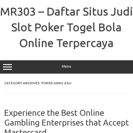
Skip
to
MR303 – Daftar Situs Judi
content
Slot Poker Togel Bola
Online Terpercaya
Menu
CATEGORY ARCHIVES:
POKER UANG ASLI
Experience the Best Online
Gambling Enterprises that Accept
Mastercard