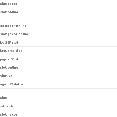
slot gacor
slot online
qq poker online
slot gacor online
koi365 slot
jaguar33 slot
jaguar33 slot
slot online
slot777
agam99 daftar
slot
situs slot
slot gacor