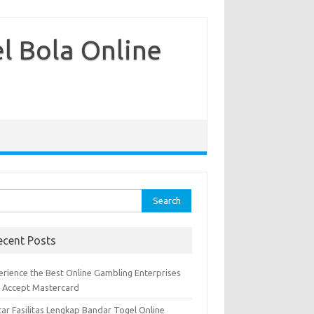
el Bola Online
rch
ecent Posts
erience the Best Online Gambling Enterprises
t Accept Mastercard
ar Fasilitas Lengkap Bandar Togel Online