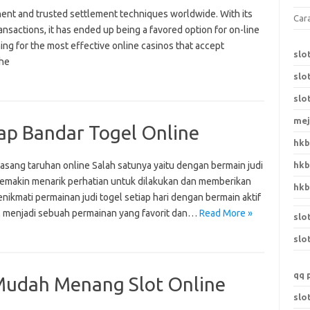
ent and trusted settlement techniques worldwide. With its
Car
nsactions, it has ended up being a favored option for on-line
hing for the most effective online casinos that accept
slo
the
slo
slo
mej
kap Bandar Togel Online
hk
sang taruhan online Salah satunya yaitu dengan bermain judi
hk
 semakin menarik perhatian untuk dilakukan dan memberikan
hk
ikmati permainan judi togel setiap hari dengan bermain aktif
el menjadi sebuah permainan yang favorit dan…
Read More »
slo
slo
qq 
Mudah Menang Slot Online
slo