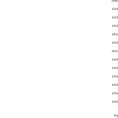
jag
slo
slo
slo
sbo
slo
mix
slo
slo
sit
slo
sit
slo
Fo