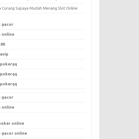
a Curang Supaya Mudah Menang Slot Online
t gacor
t online
t88
avip
bpokerqq
bpokerqq
bpokerqq
t gacor
t online
poker online
t gacor online