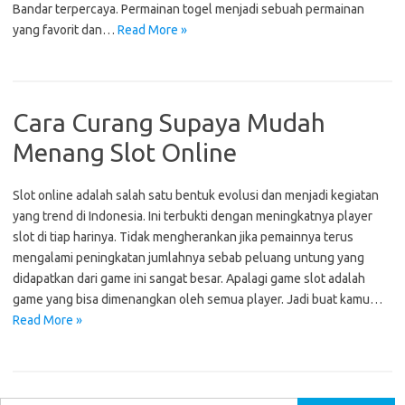
Bandar terpercaya. Permainan togel menjadi sebuah permainan
yang favorit dan…
Read More »
Cara Curang Supaya Mudah
Menang Slot Online
Slot online adalah salah satu bentuk evolusi dan menjadi kegiatan
yang trend di Indonesia. Ini terbukti dengan meningkatnya player
slot di tiap harinya. Tidak mengherankan jika pemainnya terus
mengalami peningkatan jumlahnya sebab peluang untung yang
didapatkan dari game ini sangat besar. Apalagi game slot adalah
game yang bisa dimenangkan oleh semua player. Jadi buat kamu…
Read More »