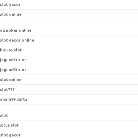
slot gacor
slot online
qq poker online
slot gacor online
koi365 slot
jaguar33 slot
jaguar33 slot
slot online
slot777
agam99 daftar
slot
situs slot
slot gacor