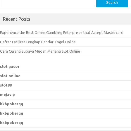
S
e
a
Recent Posts
r
c
Experience the Best Online Gambling Enterprises that Accept Mastercard
h
Daftar Fasilitas Lengkap Bandar Togel Online
f
o
Cara Curang Supaya Mudah Menang Slot Online
r
:
slot gacor
slot online
slot88
mejavip
hkbpokerqq
hkbpokerqq
hkbpokerqq