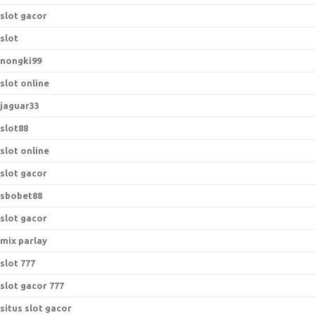
slot gacor
slot
nongki99
slot online
jaguar33
slot88
slot online
slot gacor
sbobet88
slot gacor
mix parlay
slot 777
slot gacor 777
situs slot gacor