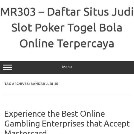
Skip
to
MR303 – Daftar Situs Judi
content
Slot Poker Togel Bola
Online Terpercaya
Menu
TAG ARCHIVES:
BANDAR JUDI 46
Experience the Best Online
Gambling Enterprises that Accept
Mastercard