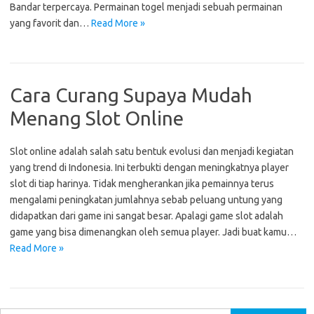
Bandar terpercaya. Permainan togel menjadi sebuah permainan
yang favorit dan…
Read More »
Cara Curang Supaya Mudah
Menang Slot Online
Slot online adalah salah satu bentuk evolusi dan menjadi kegiatan
yang trend di Indonesia. Ini terbukti dengan meningkatnya player
slot di tiap harinya. Tidak mengherankan jika pemainnya terus
mengalami peningkatan jumlahnya sebab peluang untung yang
didapatkan dari game ini sangat besar. Apalagi game slot adalah
game yang bisa dimenangkan oleh semua player. Jadi buat kamu…
Read More »