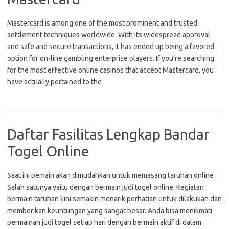
Mastercard is among one of the most prominent and trusted
settlement techniques worldwide. With its widespread approval
and safe and secure transactions, it has ended up being a favored
option for on-line gambling enterprise players. If you’re searching
for the most effective online casinos that accept Mastercard, you
have actually pertained to the
Daftar Fasilitas Lengkap Bandar
Togel Online
Saat ini pemain akan dimudahkan untuk memasang taruhan online
Salah satunya yaitu dengan bermain judi togel online. Kegiatan
bermain taruhan kini semakin menarik perhatian untuk dilakukan dan
memberikan keuntungan yang sangat besar. Anda bisa menikmati
permainan judi togel setiap hari dengan bermain aktif di dalam