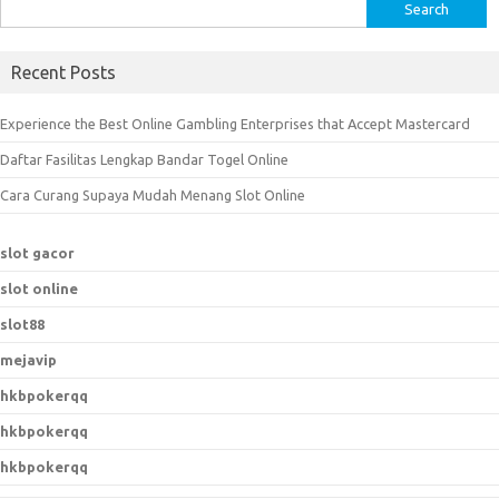
S
e
a
Recent Posts
r
c
Experience the Best Online Gambling Enterprises that Accept Mastercard
h
Daftar Fasilitas Lengkap Bandar Togel Online
f
o
Cara Curang Supaya Mudah Menang Slot Online
r
:
slot gacor
slot online
slot88
mejavip
hkbpokerqq
hkbpokerqq
hkbpokerqq