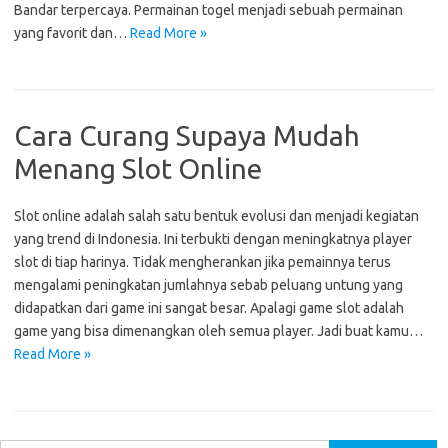
Bandar terpercaya. Permainan togel menjadi sebuah permainan
yang favorit dan…
Read More »
Cara Curang Supaya Mudah
Menang Slot Online
Slot online adalah salah satu bentuk evolusi dan menjadi kegiatan
yang trend di Indonesia. Ini terbukti dengan meningkatnya player
slot di tiap harinya. Tidak mengherankan jika pemainnya terus
mengalami peningkatan jumlahnya sebab peluang untung yang
didapatkan dari game ini sangat besar. Apalagi game slot adalah
game yang bisa dimenangkan oleh semua player. Jadi buat kamu…
Read More »