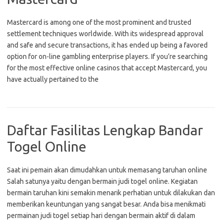
Mastercard is among one of the most prominent and trusted
settlement techniques worldwide. With its widespread approval
and safe and secure transactions, it has ended up being a favored
option for on-line gambling enterprise players. If you’re searching
for the most effective online casinos that accept Mastercard, you
have actually pertained to the
Daftar Fasilitas Lengkap Bandar
Togel Online
Saat ini pemain akan dimudahkan untuk memasang taruhan online
Salah satunya yaitu dengan bermain judi togel online. Kegiatan
bermain taruhan kini semakin menarik perhatian untuk dilakukan dan
memberikan keuntungan yang sangat besar. Anda bisa menikmati
permainan judi togel setiap hari dengan bermain aktif di dalam