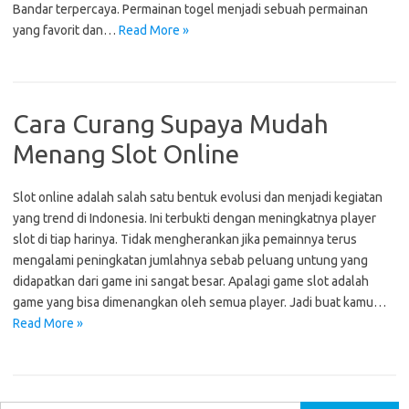
Bandar terpercaya. Permainan togel menjadi sebuah permainan
yang favorit dan…
Read More »
Cara Curang Supaya Mudah
Menang Slot Online
Slot online adalah salah satu bentuk evolusi dan menjadi kegiatan
yang trend di Indonesia. Ini terbukti dengan meningkatnya player
slot di tiap harinya. Tidak mengherankan jika pemainnya terus
mengalami peningkatan jumlahnya sebab peluang untung yang
didapatkan dari game ini sangat besar. Apalagi game slot adalah
game yang bisa dimenangkan oleh semua player. Jadi buat kamu…
Read More »