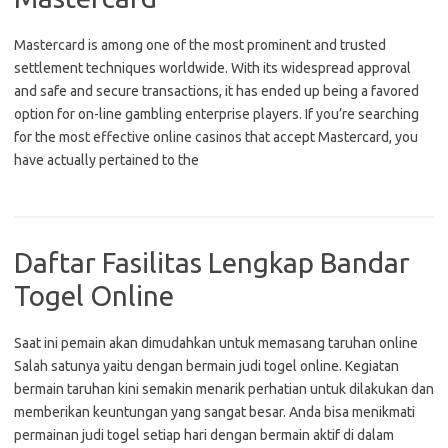
Mastercard is among one of the most prominent and trusted
settlement techniques worldwide. With its widespread approval
and safe and secure transactions, it has ended up being a favored
option for on-line gambling enterprise players. If you’re searching
for the most effective online casinos that accept Mastercard, you
have actually pertained to the
Daftar Fasilitas Lengkap Bandar
Togel Online
Saat ini pemain akan dimudahkan untuk memasang taruhan online
Salah satunya yaitu dengan bermain judi togel online. Kegiatan
bermain taruhan kini semakin menarik perhatian untuk dilakukan dan
memberikan keuntungan yang sangat besar. Anda bisa menikmati
permainan judi togel setiap hari dengan bermain aktif di dalam