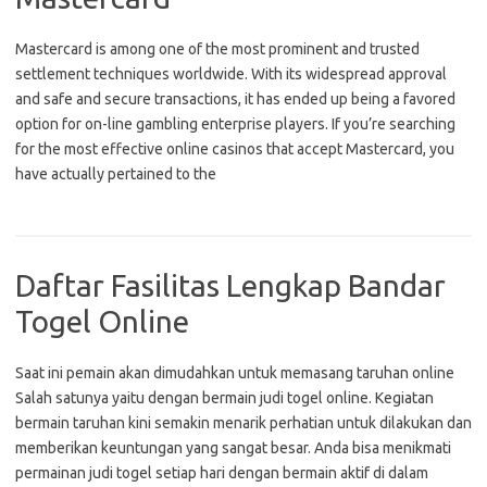
Mastercard is among one of the most prominent and trusted
settlement techniques worldwide. With its widespread approval
and safe and secure transactions, it has ended up being a favored
option for on-line gambling enterprise players. If you’re searching
for the most effective online casinos that accept Mastercard, you
have actually pertained to the
Daftar Fasilitas Lengkap Bandar
Togel Online
Saat ini pemain akan dimudahkan untuk memasang taruhan online
Salah satunya yaitu dengan bermain judi togel online. Kegiatan
bermain taruhan kini semakin menarik perhatian untuk dilakukan dan
memberikan keuntungan yang sangat besar. Anda bisa menikmati
permainan judi togel setiap hari dengan bermain aktif di dalam