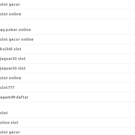
slot gacor
slot online
qq poker online
slot gacor online
koi365 slot
jaguar33 slot
jaguar33 slot
slot online
slot777
agam99 daftar
slot
situs slot
slot gacor