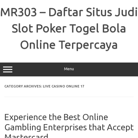
Skip
to
MR303 – Daftar Situs Judi
content
Slot Poker Togel Bola
Online Terpercaya
Menu
CATEGORY ARCHIVES:
LIVE CASINO ONLINE 17
Experience the Best Online
Gambling Enterprises that Accept
Mastercard