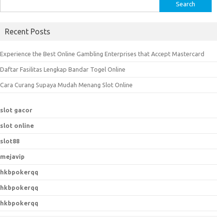
S
e
a
Recent Posts
r
c
Experience the Best Online Gambling Enterprises that Accept Mastercard
h
Daftar Fasilitas Lengkap Bandar Togel Online
f
o
Cara Curang Supaya Mudah Menang Slot Online
r
:
slot gacor
slot online
slot88
mejavip
hkbpokerqq
hkbpokerqq
hkbpokerqq