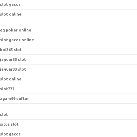
slot gacor
slot online
qq poker online
slot gacor online
koi365 slot
jaguar33 slot
jaguar33 slot
slot online
slot777
agam99 daftar
slot
situs slot
slot gacor