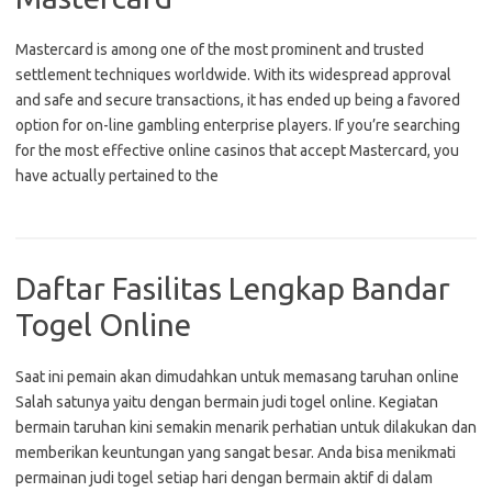
Mastercard is among one of the most prominent and trusted
settlement techniques worldwide. With its widespread approval
and safe and secure transactions, it has ended up being a favored
option for on-line gambling enterprise players. If you’re searching
for the most effective online casinos that accept Mastercard, you
have actually pertained to the
Daftar Fasilitas Lengkap Bandar
Togel Online
Saat ini pemain akan dimudahkan untuk memasang taruhan online
Salah satunya yaitu dengan bermain judi togel online. Kegiatan
bermain taruhan kini semakin menarik perhatian untuk dilakukan dan
memberikan keuntungan yang sangat besar. Anda bisa menikmati
permainan judi togel setiap hari dengan bermain aktif di dalam