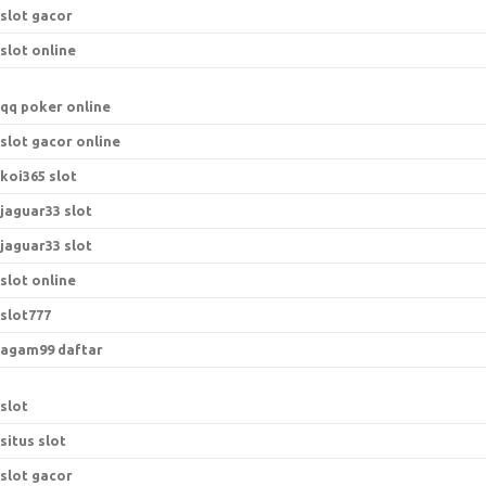
slot gacor
slot online
qq poker online
slot gacor online
koi365 slot
jaguar33 slot
jaguar33 slot
slot online
slot777
agam99 daftar
slot
situs slot
slot gacor