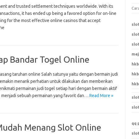
ent and trusted settlement techniques worldwide. With its
Car
nsactions, it has ended up being a favored option for on-line
hing for the most effective online casinos that accept
slo
the
slo
slo
mej
kap Bandar Togel Online
hk
sang taruhan online Salah satunya yaitu dengan bermain judi
hk
 semakin menarik perhatian untuk dilakukan dan memberikan
hk
ikmati permainan judi togel setiap hari dengan bermain aktif
el menjadi sebuah permainan yang favorit dan…
Read More »
slo
slo
qq 
Mudah Menang Slot Online
slo