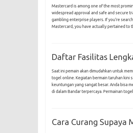
Mastercard is among one of the most promin
widespread approval and safe and secure tra
gambling enterprise players. If you’re searc
Mastercard, you have actually pertained to 
Daftar Fasilitas Leng
Saat ini pemain akan dimudahkan untuk mema
togel online. Kegiatan bermain taruhan kini
keuntungan yang sangat besar. Anda bisa men
di dalam Bandar terpercaya. Permainan tog
Cara Curang Supaya 