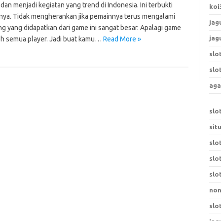
dan menjadi kegiatan yang trend di Indonesia. Ini terbukti
koi
rinya. Tidak mengherankan jika pemainnya terus mengalami
jag
 yang didapatkan dari game ini sangat besar. Apalagi game
jag
eh semua player. Jadi buat kamu…
Read More »
slo
slo
aga
slo
sit
slo
slo
slo
non
slo