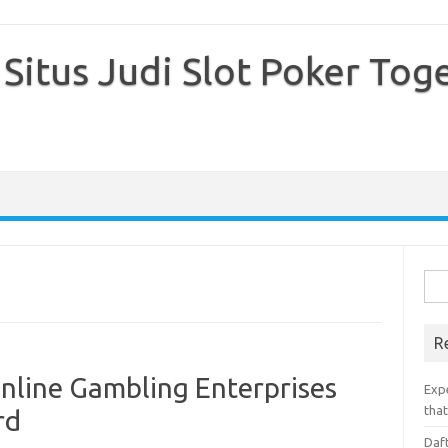
Situs Judi Slot Poker Tog
Sea
for:
R
nline Gambling Enterprises
Exp
tha
rd
Daft