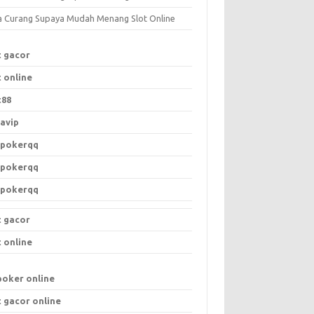
a Curang Supaya Mudah Menang Slot Online
t gacor
t online
t88
avip
bpokerqq
bpokerqq
bpokerqq
t gacor
t online
poker online
t gacor online