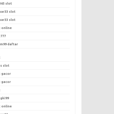
365 slot
uar33 slot
uar33 slot
t online
t777
m99 daftar
t
us slot
t gacor
t gacor
t
gki99
t online