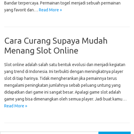
Bandar terpercaya. Permainan togel menjadi sebuah permainan
yang favorit dan…
Read More »
Cara Curang Supaya Mudah
Menang Slot Online
Slot online adalah salah satu bentuk evolusi dan menjadi kegiatan
yang trend di Indonesia. Ini terbukti dengan meningkatnya player
slot di tiap harinya. Tidak mengherankan jika pemainnya terus
mengalami peningkatan jumlahnya sebab peluang untung yang
didapatkan dari game ini sangat besar. Apalagi game slot adalah
game yang bisa dimenangkan oleh semua player. Jadi buat kamu…
Read More »