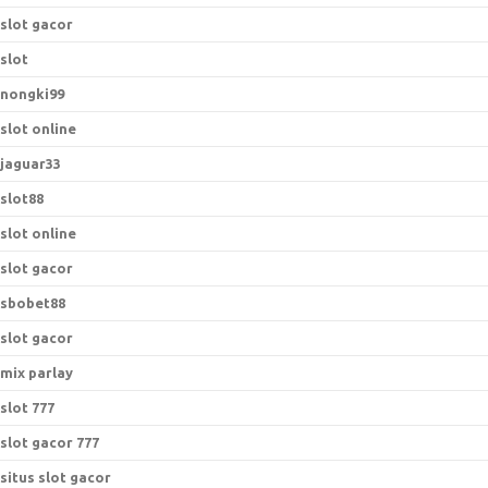
slot gacor
slot
nongki99
slot online
jaguar33
slot88
slot online
slot gacor
sbobet88
slot gacor
mix parlay
slot 777
slot gacor 777
situs slot gacor