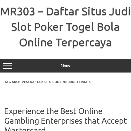
Skip
to
MR303 – Daftar Situs Judi
content
Slot Poker Togel Bola
Online Terpercaya
Menu
TAG ARCHIVES:
DAFTAR SITUS ONLINE JUDI TERBAIK
Experience the Best Online
Gambling Enterprises that Accept
Mastercard