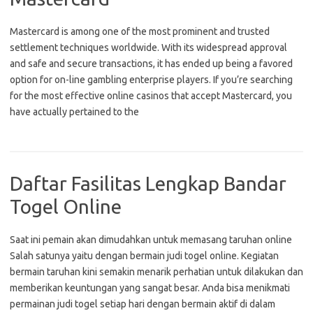
Mastercard is among one of the most prominent and trusted
settlement techniques worldwide. With its widespread approval
and safe and secure transactions, it has ended up being a favored
option for on-line gambling enterprise players. If you’re searching
for the most effective online casinos that accept Mastercard, you
have actually pertained to the
Daftar Fasilitas Lengkap Bandar
Togel Online
Saat ini pemain akan dimudahkan untuk memasang taruhan online
Salah satunya yaitu dengan bermain judi togel online. Kegiatan
bermain taruhan kini semakin menarik perhatian untuk dilakukan dan
memberikan keuntungan yang sangat besar. Anda bisa menikmati
permainan judi togel setiap hari dengan bermain aktif di dalam