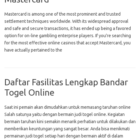
Mastercard is among one of the most prominent and trusted
settlement techniques worldwide. With its widespread approval
and safe and secure transactions, it has ended up being a favored
option for on-line gambling enterprise players. If you’re searching
for the most effective online casinos that accept Mastercard, you
have actually pertained to the
Daftar Fasilitas Lengkap Bandar
Togel Online
Saat ini pemain akan dimudahkan untuk memasang taruhan online
Salah satunya yaitu dengan bermain judi togel online. Kegiatan
bermain taruhan kini semakin menarik perhatian untuk dilakukan dan
memberikan keuntungan yang sangat besar. Anda bisa menikmati
permainan judi togel setiap hari dengan bermain aktif di dalam