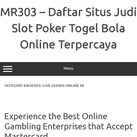
Skip
to
MR303 – Daftar Situs Judi
content
Slot Poker Togel Bola
Online Terpercaya
Menu
CATEGORY ARCHIVES:
LIVE CASINO ONLINE 58
Experience the Best Online
Gambling Enterprises that Accept
Mastercard