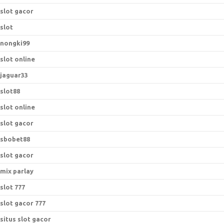
slot gacor
slot
nongki99
slot online
jaguar33
slot88
slot online
slot gacor
sbobet88
slot gacor
mix parlay
slot 777
slot gacor 777
situs slot gacor