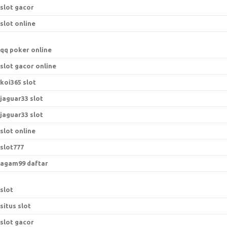
slot gacor
slot online
qq poker online
slot gacor online
koi365 slot
jaguar33 slot
jaguar33 slot
slot online
slot777
agam99 daftar
slot
situs slot
slot gacor