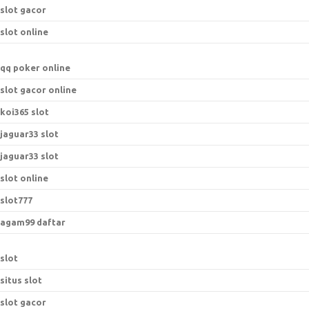
slot gacor
slot online
qq poker online
slot gacor online
koi365 slot
jaguar33 slot
jaguar33 slot
slot online
slot777
agam99 daftar
slot
situs slot
slot gacor