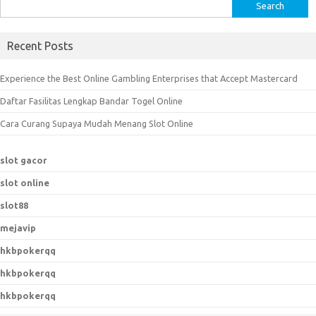
S
e
a
Recent Posts
r
c
Experience the Best Online Gambling Enterprises that Accept Mastercard
h
Daftar Fasilitas Lengkap Bandar Togel Online
f
o
Cara Curang Supaya Mudah Menang Slot Online
r
:
slot gacor
slot online
slot88
mejavip
hkbpokerqq
hkbpokerqq
hkbpokerqq