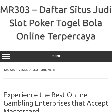
Skip
to
MR303 – Daftar Situs Judi
content
Slot Poker Togel Bola
Online Terpercaya
Menu
TAG ARCHIVES:
JUDI SLOT ONLINE 15
Experience the Best Online
Gambling Enterprises that Accept
Mastercard